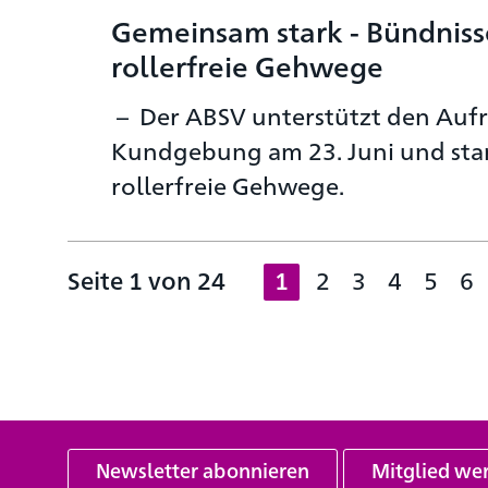
Gemeinsam stark - Bündnisse 
rollerfreie Gehwege
Der ABSV unterstützt den Aufr
Kundgebung am 23. Juni und start
rollerfreie Gehwege.
Seite 1 von 24
1
2
3
4
5
6
Newsletter abonnieren
Mitglied we