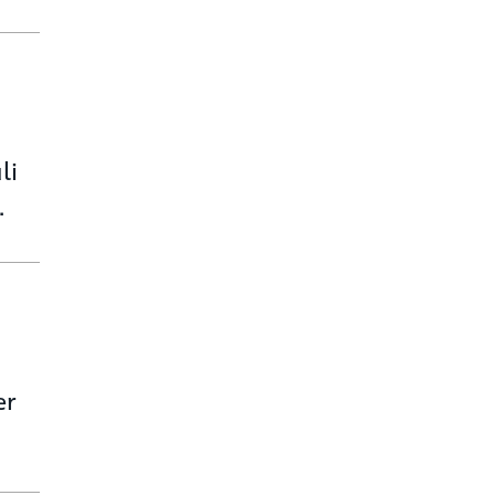
li
.
er