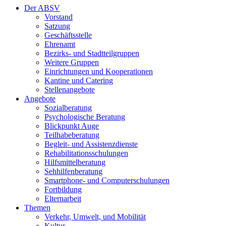
Der ABSV
Vorstand
Satzung
Geschäftsstelle
Ehrenamt
Bezirks- und Stadtteilgruppen
Weitere Gruppen
Einrichtungen und Kooperationen
Kantine und Catering
Stellenangebote
Angebote
Sozialberatung
Psychologische Beratung
Blickpunkt Auge
Teilhabeberatung
Begleit- und Assistenzdienste
Rehabilitationsschulungen
Hilfsmittelberatung
Sehhilfenberatung
Smartphone- und Computerschulungen
Fortbildung
Elternarbeit
Themen
Verkehr, Umwelt, und Mobilität
Kultur