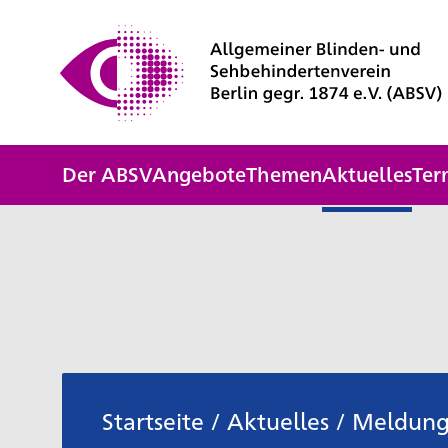
Der ABSV
Angebote
Themen
Aktuelles
Ter
Startseite
/
Aktuelles
/
Meldun